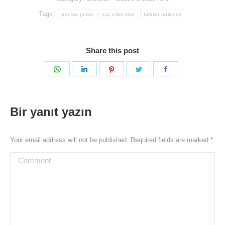
Tags:
por los pelos
saç ekim filmi
turkish hairlines
Share this post
Share
Share
Share
Share
Share
on
on
on
on
on
WhatsApp
LinkedIn
Pinterest
Twitter
Facebook
Bir yanıt yazın
Your email address will not be published. Required fields are marked
*
Comment