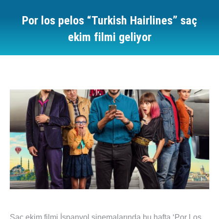
Por los pelos “Turkish Hairlines” saç
ekim filmi geliyor
You are here:
Saç ekim filmi İspanyol sinemalarında bu hafta ‘Por Los